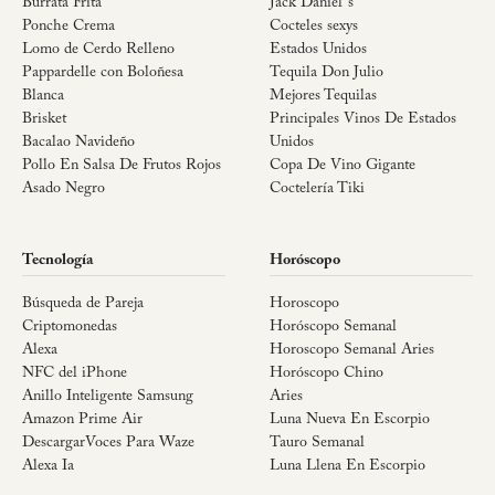
Burrata Frita
Jack Daniel´s
Ponche Crema
Cocteles sexys
Lomo de Cerdo Relleno
Estados Unidos
Pappardelle con Boloñesa
Tequila Don Julio
Blanca
Mejores Tequilas
Brisket
Principales Vinos De Estados
Bacalao Navideño
Unidos
Pollo En Salsa De Frutos Rojos
Copa De Vino Gigante
Asado Negro
Coctelería Tiki
Tecnología
Horóscopo
Búsqueda de Pareja
Horoscopo
Criptomonedas
Horóscopo Semanal
Alexa
Horoscopo Semanal Aries
NFC del iPhone
Horóscopo Chino
Anillo Inteligente Samsung
Aries
Amazon Prime Air
Luna Nueva En Escorpio
DescargarVoces Para Waze
Tauro Semanal
Alexa Ia
Luna Llena En Escorpio