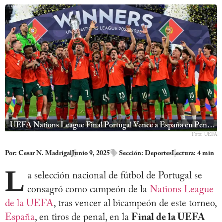
UEFA Nations League Final Portugal Vence a España en Penales
Foto: UEFA
Por:
Cesar N. Madrigal
Junio 9, 2025
Sección:
Deportes
Lectura: 4 min
L
a selección nacional de fútbol de Portugal se
consagró como campeón de la
Nations League
de la UEFA
, tras vencer al bicampeón de este torneo,
España
, en tiros de penal, en la
Final de la UEFA