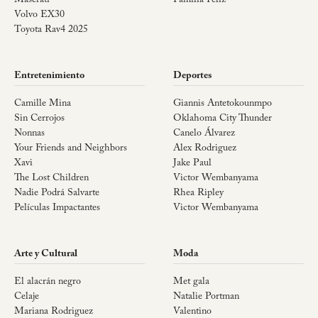
Maserati
Familia Feliz
Volvo EX30
Toyota Rav4 2025
Entretenimiento
Deportes
Camille Mina
Giannis Antetokounmpo
Sin Cerrojos
Oklahoma City Thunder
Nonnas
Canelo Álvarez
Your Friends and Neighbors
Alex Rodriguez
Xavi
Jake Paul
The Lost Children
Victor Wembanyama
Nadie Podrá Salvarte
Rhea Ripley
Películas Impactantes
Victor Wembanyama
Arte y Cultural
Moda
El alacrán negro
Met gala
Celaje
Natalie Portman
Mariana Rodriguez
Valentino