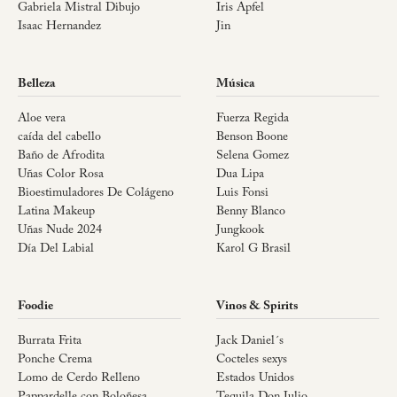
Gabriela Mistral Dibujo
Iris Apfel
Isaac Hernandez
Jin
Belleza
Música
Aloe vera
Fuerza Regida
caída del cabello
Benson Boone
Baño de Afrodita
Selena Gomez
Uñas Color Rosa
Dua Lipa
Bioestimuladores De Colágeno
Luis Fonsi
Latina Makeup
Benny Blanco
Uñas Nude 2024
Jungkook
Día Del Labial
Karol G Brasil
Foodie
Vinos & Spirits
Burrata Frita
Jack Daniel´s
Ponche Crema
Cocteles sexys
Lomo de Cerdo Relleno
Estados Unidos
Pappardelle con Boloñesa
Tequila Don Julio