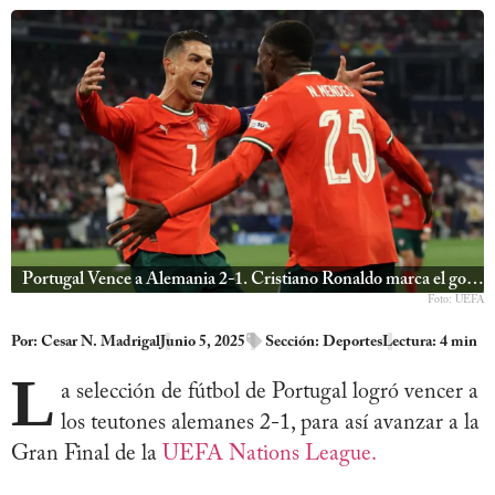
Portugal Vence a Alemania 2-1. Cristiano Ronaldo marca el gol de la victoria
Foto: UEFA
Por:
Cesar N. Madrigal
Junio 5, 2025
Sección:
Deportes
Lectura: 4 min
L
a selección de fútbol de Portugal logró vencer a
los teutones alemanes 2-1, para así avanzar a la
Gran Final de la
UEFA Nations League.