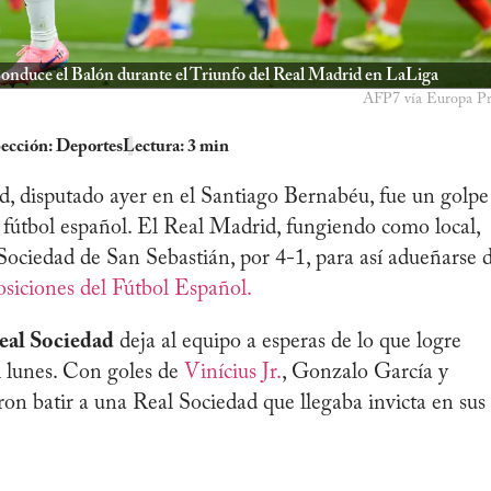
Conduce el Balón durante el Triunfo del Real Madrid en LaLiga
AFP7 vía Europa Pr
ección:
Deportes
Lectura: 3 min
d, disputado ayer en el Santiago Bernabéu, fue un golpe
 fútbol español. El Real Madrid, fungiendo como local,
ociedad de San Sebastián, por 4-1, para así adueñarse 
osiciones del Fútbol Español.
eal Sociedad
deja al equipo a esperas de lo que logre
l lunes. Con goles de
Vinícius Jr.
, Gonzalo García y
ron batir a una Real Sociedad que llegaba invicta en sus