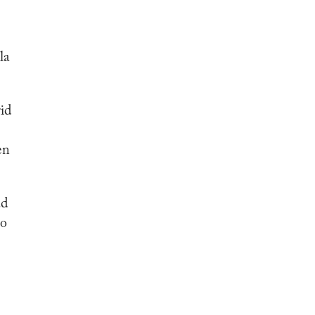
la
id
en
ad
mo