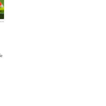
ess
de