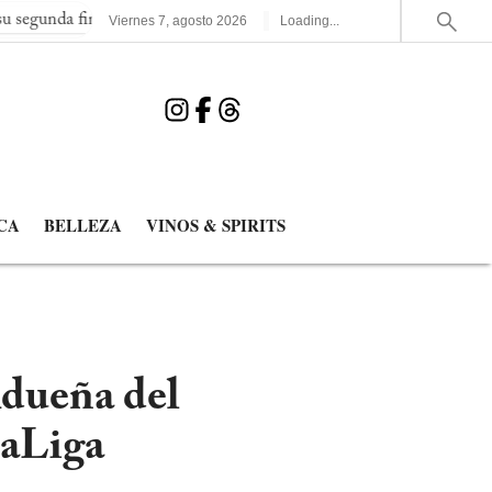
nal consecutiva del Mundial
España elimina a Francia y jugará 
Viernes
7
,
agosto
2026
Loading...
CA
BELLEZA
VINOS & SPIRITS
Adueña del
LaLiga