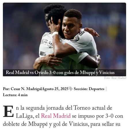
Real Madrid vs Oviedo 3-0 con goles de Mbappé y Vinicius
Foto: Real Madrid
Por:
Cesar N. Madrigal
Agosto 25, 2025
Sección:
Deportes
Lectura: 4 min
E
n la segunda jornada del Torneo actual de
LaLiga, el
Real Madrid
se impuso por 3-0 con
doblete de Mbappé y gol de Vinicius, para sellar su