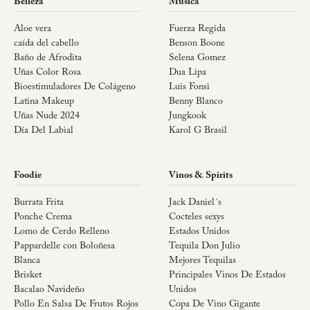
Belleza
Música
Aloe vera
Fuerza Regida
caída del cabello
Benson Boone
Baño de Afrodita
Selena Gomez
Uñas Color Rosa
Dua Lipa
Bioestimuladores De Colágeno
Luis Fonsi
Latina Makeup
Benny Blanco
Uñas Nude 2024
Jungkook
Día Del Labial
Karol G Brasil
Foodie
Vinos & Spirits
Burrata Frita
Jack Daniel´s
Ponche Crema
Cocteles sexys
Lomo de Cerdo Relleno
Estados Unidos
Pappardelle con Boloñesa
Tequila Don Julio
Blanca
Mejores Tequilas
Brisket
Principales Vinos De Estados
Bacalao Navideño
Unidos
Pollo En Salsa De Frutos Rojos
Copa De Vino Gigante