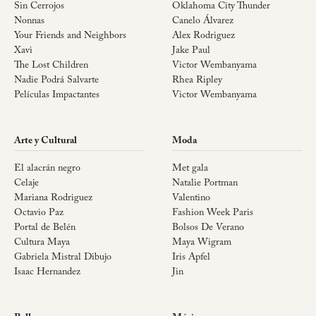
Sin Cerrojos
Oklahoma City Thunder
Nonnas
Canelo Álvarez
Your Friends and Neighbors
Alex Rodriguez
Xavi
Jake Paul
The Lost Children
Victor Wembanyama
Nadie Podrá Salvarte
Rhea Ripley
Películas Impactantes
Victor Wembanyama
Arte y Cultural
Moda
El alacrán negro
Met gala
Celaje
Natalie Portman
Mariana Rodriguez
Valentino
Octavio Paz
Fashion Week Paris
Portal de Belén
Bolsos De Verano
Cultura Maya
Maya Wigram
Gabriela Mistral Dibujo
Iris Apfel
Isaac Hernandez
Jin