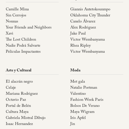
Camille Mina
Giannis Antetokounmpo
Sin Cerrojos
Oklahoma City Thunder
Nonnas
Canelo Álvarez
Your Friends and Neighbors
Alex Rodriguez
Xavi
Jake Paul
The Lost Children
Victor Wembanyama
Nadie Podrá Salvarte
Rhea Ripley
Películas Impactantes
Victor Wembanyama
Arte y Cultural
Moda
El alacrán negro
Met gala
Celaje
Natalie Portman
Mariana Rodriguez
Valentino
Octavio Paz
Fashion Week Paris
Portal de Belén
Bolsos De Verano
Cultura Maya
Maya Wigram
Gabriela Mistral Dibujo
Iris Apfel
Isaac Hernandez
Jin