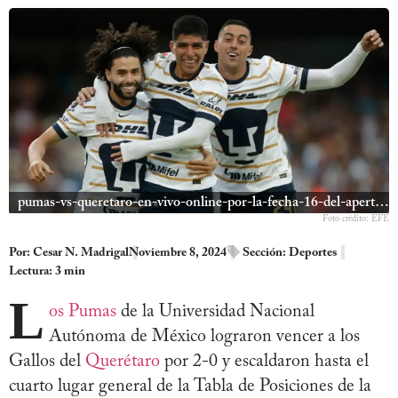
pumas-vs-queretaro-en-vivo-online-por-la-fecha-16-del-apertura-de-la-liga-mx-1261380
Foto crédito: EFE
Por:
Cesar N. Madrigal
Noviembre 8, 2024
Sección:
Deportes
Lectura: 3 min
L
os Pumas
de la Universidad Nacional
Autónoma de México lograron vencer a los
Gallos del
Querétaro
por 2-0 y escaldaron hasta el
cuarto lugar general de la Tabla de Posiciones de la