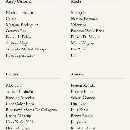
Arte y Cultural
Moda
El alacrán negro
Met gala
Celaje
Natalie Portman
Mariana Rodriguez
Valentino
Octavio Paz
Fashion Week Paris
Portal de Belén
Bolsos De Verano
Cultura Maya
Maya Wigram
Gabriela Mistral Dibujo
Iris Apfel
Isaac Hernandez
Jin
Belleza
Música
Aloe vera
Fuerza Regida
caída del cabello
Benson Boone
Baño de Afrodita
Selena Gomez
Uñas Color Rosa
Dua Lipa
Bioestimuladores De Colágeno
Luis Fonsi
Latina Makeup
Benny Blanco
Uñas Nude 2024
Jungkook
Día Del Labial
Karol G Brasil