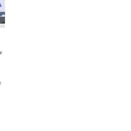
 MX
e
e