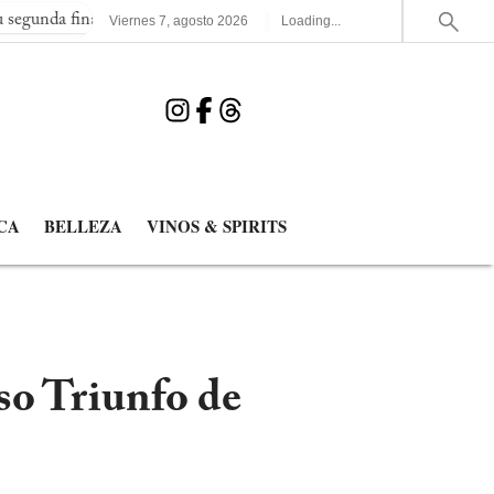
inal consecutiva del Mundial
España elimina a Francia y jugará
Viernes
7
,
agosto
2026
Loading...
CA
BELLEZA
VINOS & SPIRITS
o Triunfo de