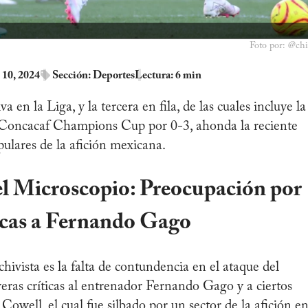
Foto por: @chi
 10, 2024
Sección:
Deportes
Lectura: 6 min
a en la Liga, y la tercera en fila, de las cuales incluye la
a Concacaf Champions Cup por 0-3, ahonda la reciente
pulares de la afición mexicana.
el Microscopio: Preocupación por
ticas a Fernando Gago
hivista es la falta de contundencia en el ataque del
veras críticas al entrenador Fernando Gago y a ciertos
Cowell, el cual fue silbado por un sector de la afición e