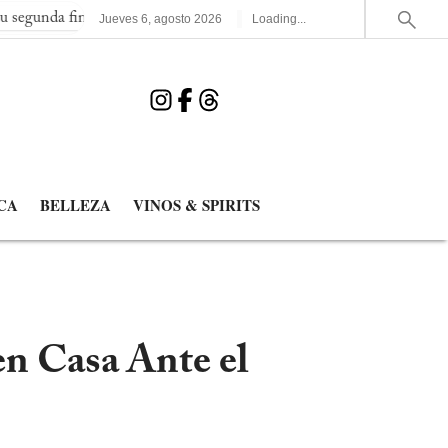
final consecutiva del Mundial
España elimina a Francia y jugar
Jueves
6
,
agosto
2026
Loading...
CA
BELLEZA
VINOS & SPIRITS
en Casa Ante el