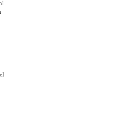
al
a
el