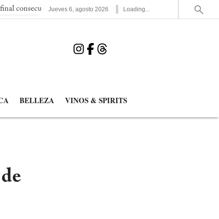
va del Mundial
España elimina a Francia y jugará la segunda fi
Jueves
6
,
agosto
2026
Loading...
CA
BELLEZA
VINOS & SPIRITS
 de