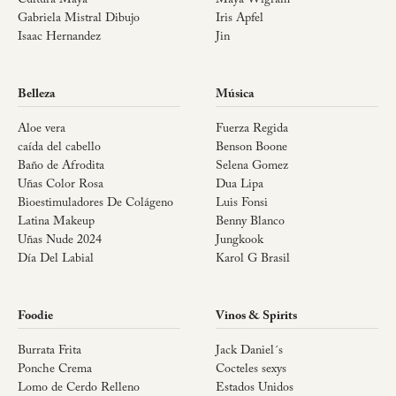
Gabriela Mistral Dibujo
Iris Apfel
Isaac Hernandez
Jin
Belleza
Música
Aloe vera
Fuerza Regida
caída del cabello
Benson Boone
Baño de Afrodita
Selena Gomez
Uñas Color Rosa
Dua Lipa
Bioestimuladores De Colágeno
Luis Fonsi
Latina Makeup
Benny Blanco
Uñas Nude 2024
Jungkook
Día Del Labial
Karol G Brasil
Foodie
Vinos & Spirits
Burrata Frita
Jack Daniel´s
Ponche Crema
Cocteles sexys
Lomo de Cerdo Relleno
Estados Unidos