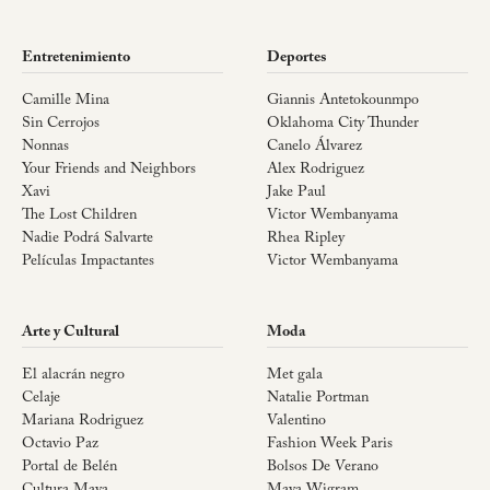
Entretenimiento
Deportes
Camille Mina
Giannis Antetokounmpo
Sin Cerrojos
Oklahoma City Thunder
Nonnas
Canelo Álvarez
Your Friends and Neighbors
Alex Rodriguez
Xavi
Jake Paul
The Lost Children
Victor Wembanyama
Nadie Podrá Salvarte
Rhea Ripley
Películas Impactantes
Victor Wembanyama
Arte y Cultural
Moda
El alacrán negro
Met gala
Celaje
Natalie Portman
Mariana Rodriguez
Valentino
Octavio Paz
Fashion Week Paris
Portal de Belén
Bolsos De Verano
Cultura Maya
Maya Wigram