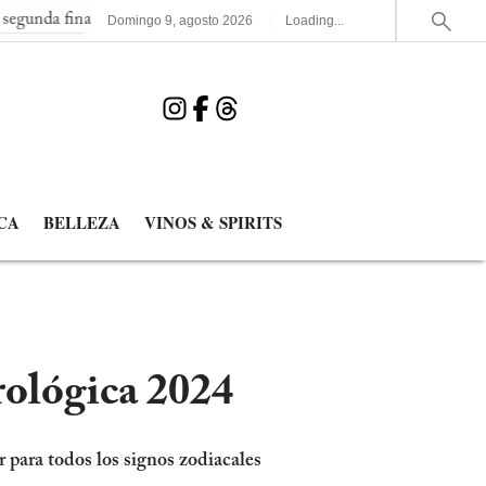
inal consecutiva del Mundial
España elimina a Francia y jugará
Domingo
9
,
agosto
2026
Loading...
CA
BELLEZA
VINOS & SPIRITS
ológica 2024
r para todos los signos zodiacales