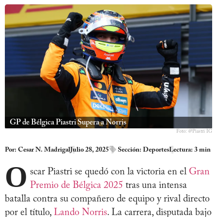
GP de Bélgica Piastri Supera a Norris
Foto: @Piastri IG
Por:
Cesar N. Madrigal
Julio 28, 2025
Sección:
Deportes
Lectura: 3 min
O
scar Piastri se quedó con la victoria en el
Gran
Premio de Bélgica 2025
tras una intensa
batalla contra su compañero de equipo y rival directo
por el título,
Lando Norris
. La carrera, disputada bajo