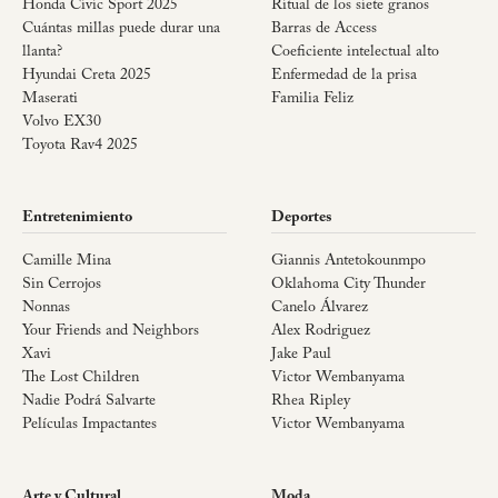
Honda Civic Sport 2025
Ritual de los siete granos
Cuántas millas puede durar una
Barras de Access
llanta?
Coeficiente intelectual alto
Hyundai Creta 2025
Enfermedad de la prisa
Maserati
Familia Feliz
Volvo EX30
Toyota Rav4 2025
Entretenimiento
Deportes
Camille Mina
Giannis Antetokounmpo
Sin Cerrojos
Oklahoma City Thunder
Nonnas
Canelo Álvarez
Your Friends and Neighbors
Alex Rodriguez
Xavi
Jake Paul
The Lost Children
Victor Wembanyama
Nadie Podrá Salvarte
Rhea Ripley
Películas Impactantes
Victor Wembanyama
Arte y Cultural
Moda