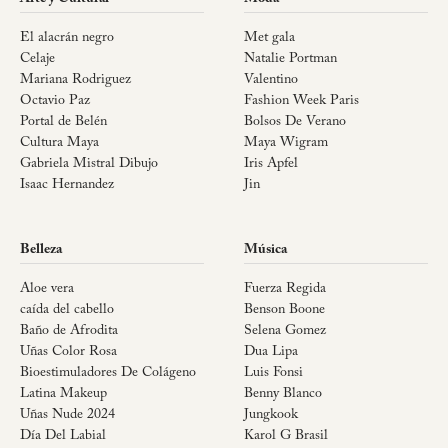
El alacrán negro
Met gala
Celaje
Natalie Portman
Mariana Rodriguez
Valentino
Octavio Paz
Fashion Week Paris
Portal de Belén
Bolsos De Verano
Cultura Maya
Maya Wigram
Gabriela Mistral Dibujo
Iris Apfel
Isaac Hernandez
Jin
Belleza
Música
Aloe vera
Fuerza Regida
caída del cabello
Benson Boone
Baño de Afrodita
Selena Gomez
Uñas Color Rosa
Dua Lipa
Bioestimuladores De Colágeno
Luis Fonsi
Latina Makeup
Benny Blanco
Uñas Nude 2024
Jungkook
Día Del Labial
Karol G Brasil