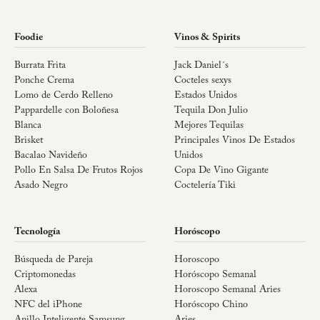
Foodie
Vinos & Spirits
Burrata Frita
Jack Daniel´s
Ponche Crema
Cocteles sexys
Lomo de Cerdo Relleno
Estados Unidos
Pappardelle con Boloñesa
Tequila Don Julio
Blanca
Mejores Tequilas
Brisket
Principales Vinos De Estados
Bacalao Navideño
Unidos
Pollo En Salsa De Frutos Rojos
Copa De Vino Gigante
Asado Negro
Coctelería Tiki
Tecnología
Horóscopo
Búsqueda de Pareja
Horoscopo
Criptomonedas
Horóscopo Semanal
Alexa
Horoscopo Semanal Aries
NFC del iPhone
Horóscopo Chino