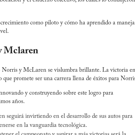
boración y el esfuerzo colectivo, los cuales lo condujeron
 crecimiento como piloto y cómo ha aprendido a maneja
vel.
y Mclaren
o Norris y McLaren se vislumbra brillante. La victoria e
o que promete ser una carrera llena de éxitos para Norri
innovando y construyendo sobre este logro para
imos años.
 seguirá invirtiendo en el desarrollo de sus autos para
nerse en la vanguardia tecnológica.
ener el campeonato y aspirar a más victorias será la