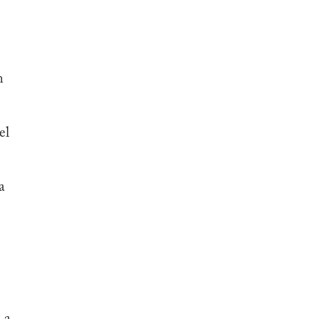
n
el
a