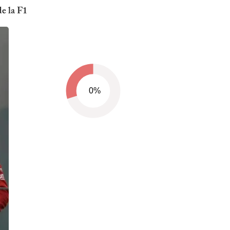
e la F1
0%