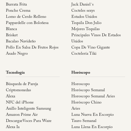
Burrata Frita
Jack Daniel´s
Ponche Crema
Cocteles sexys
Lomo de Cerdo Relleno
Estados Unidos
Pappardelle con Boloñesa
Tequila Don Julio
Blanca
Mejores Tequilas
Brisket
Principales Vinos De Estados
Bacalao Navideño
Unidos
Pollo En Salsa De Frutos Rojos
Copa De Vino Gigante
Asado Negro
Coctelería Tiki
Tecnología
Horóscopo
Búsqueda de Pareja
Horoscopo
Criptomonedas
Horóscopo Semanal
Alexa
Horoscopo Semanal Aries
NFC del iPhone
Horóscopo Chino
Anillo Inteligente Samsung
Aries
Amazon Prime Air
Luna Nueva En Escorpio
DescargarVoces Para Waze
Tauro Semanal
Alexa Ia
Luna Llena En Escorpio