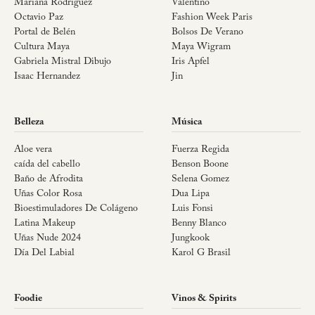
Mariana Rodriguez
Valentino
Octavio Paz
Fashion Week Paris
Portal de Belén
Bolsos De Verano
Cultura Maya
Maya Wigram
Gabriela Mistral Dibujo
Iris Apfel
Isaac Hernandez
Jin
Belleza
Música
Aloe vera
Fuerza Regida
caída del cabello
Benson Boone
Baño de Afrodita
Selena Gomez
Uñas Color Rosa
Dua Lipa
Bioestimuladores De Colágeno
Luis Fonsi
Latina Makeup
Benny Blanco
Uñas Nude 2024
Jungkook
Día Del Labial
Karol G Brasil
Foodie
Vinos & Spirits