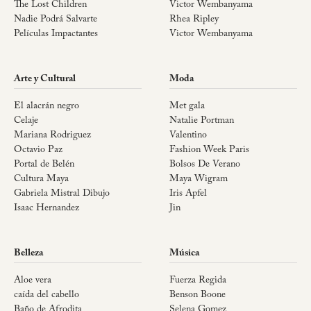
The Lost Children
Victor Wembanyama
Nadie Podrá Salvarte
Rhea Ripley
Películas Impactantes
Victor Wembanyama
Arte y Cultural
Moda
El alacrán negro
Met gala
Celaje
Natalie Portman
Mariana Rodriguez
Valentino
Octavio Paz
Fashion Week Paris
Portal de Belén
Bolsos De Verano
Cultura Maya
Maya Wigram
Gabriela Mistral Dibujo
Iris Apfel
Isaac Hernandez
Jin
Belleza
Música
Aloe vera
Fuerza Regida
caída del cabello
Benson Boone
Baño de Afrodita
Selena Gomez