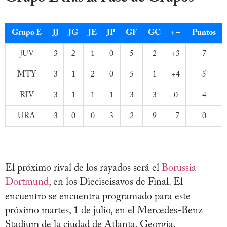
Grupo E
JJ
JG
JE
JP
GF
GC
+ –
Puntos
JUV
3
2
1
0
5
2
+3
7
MTY
3
1
2
0
5
1
+4
5
RIV
3
1
1
1
3
3
0
4
URA
3
0
0
3
2
9
-7
0
El próximo rival de los rayados será el
Borussia
Dortmund,
en los Dieciseisavos de Final. El
encuentro se encuentra programado para este
próximo martes, 1 de julio, en el Mercedes-Benz
Stadium de la ciudad de Atlanta, Georgia.