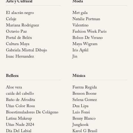
Arte y Cultural
Moda
El alacrán negro
Met gala
Celaje
Natalie Portman
Mariana Rodriguez
Valentino
Octavio Paz
Fashion Week Paris
Portal de Belén
Bolsos De Verano
Cultura Maya
Maya Wigram
Gabriela Mistral Dibujo
Iris Apfel
Isaac Hernandez
Jin
Belleza
Música
Aloe vera
Fuerza Regida
caída del cabello
Benson Boone
Baño de Afrodita
Selena Gomez
Uñas Color Rosa
Dua Lipa
Bioestimuladores De Colágeno
Luis Fonsi
Latina Makeup
Benny Blanco
Uñas Nude 2024
Jungkook
Día Del Labial
Karol G Brasil