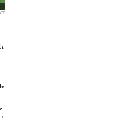
 YT
ah.
de
el
en