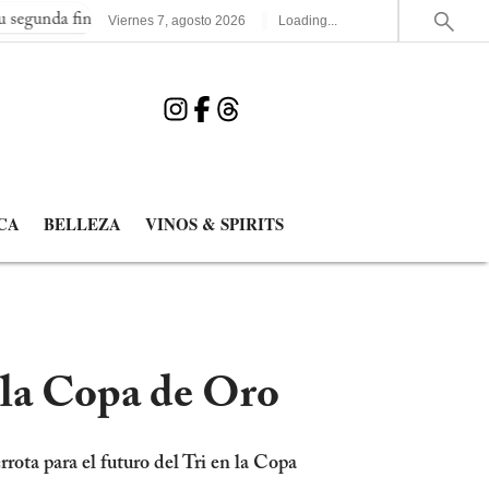
nal consecutiva del Mundial
España elimina a Francia y jugará 
Viernes
7
,
agosto
2026
Loading...
CA
BELLEZA
VINOS & SPIRITS
e la Copa de Oro
rota para el futuro del Tri en la Copa