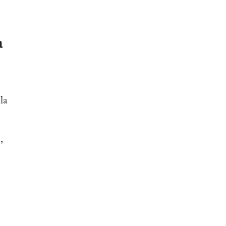
a
la
,