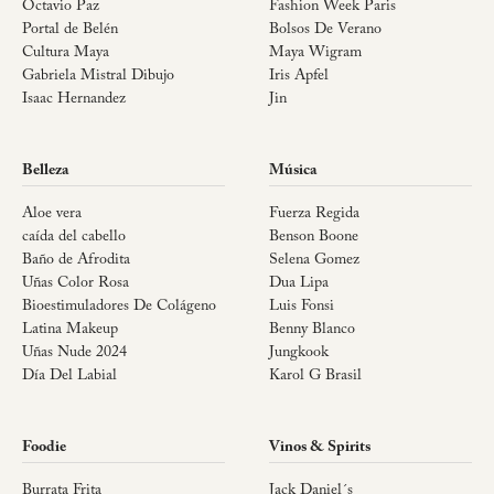
Octavio Paz
Fashion Week Paris
Portal de Belén
Bolsos De Verano
Cultura Maya
Maya Wigram
Gabriela Mistral Dibujo
Iris Apfel
Isaac Hernandez
Jin
Belleza
Música
Aloe vera
Fuerza Regida
caída del cabello
Benson Boone
Baño de Afrodita
Selena Gomez
Uñas Color Rosa
Dua Lipa
Bioestimuladores De Colágeno
Luis Fonsi
Latina Makeup
Benny Blanco
Uñas Nude 2024
Jungkook
Día Del Labial
Karol G Brasil
Foodie
Vinos & Spirits
Burrata Frita
Jack Daniel´s