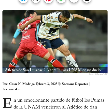
Atlético de San Luis cae 2-3 ante Pumas UNAM en un duelo intenso
Foto: @PumasMX
Por:
Cesar N. Madrigal
Febrero 3, 2025
Sección:
Deportes
Lectura: 4 min
E
n un emocionante partido de fútbol los Pumas
de la UNAM vencieron al Atlético de San