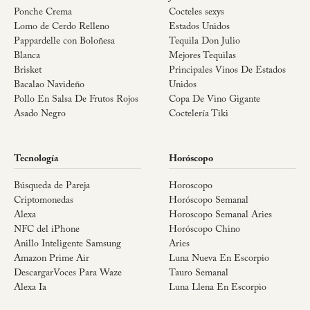
Ponche Crema
Cocteles sexys
Lomo de Cerdo Relleno
Estados Unidos
Pappardelle con Boloñesa
Tequila Don Julio
Blanca
Mejores Tequilas
Brisket
Principales Vinos De Estados
Bacalao Navideño
Unidos
Pollo En Salsa De Frutos Rojos
Copa De Vino Gigante
Asado Negro
Coctelería Tiki
Tecnología
Horóscopo
Búsqueda de Pareja
Horoscopo
Criptomonedas
Horóscopo Semanal
Alexa
Horoscopo Semanal Aries
NFC del iPhone
Horóscopo Chino
Anillo Inteligente Samsung
Aries
Amazon Prime Air
Luna Nueva En Escorpio
DescargarVoces Para Waze
Tauro Semanal
Alexa Ia
Luna Llena En Escorpio