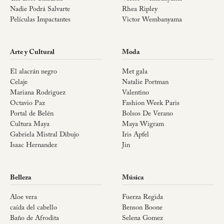
Nadie Podrá Salvarte
Rhea Ripley
Películas Impactantes
Victor Wembanyama
Arte y Cultural
Moda
El alacrán negro
Met gala
Celaje
Natalie Portman
Mariana Rodriguez
Valentino
Octavio Paz
Fashion Week Paris
Portal de Belén
Bolsos De Verano
Cultura Maya
Maya Wigram
Gabriela Mistral Dibujo
Iris Apfel
Isaac Hernandez
Jin
Belleza
Música
Aloe vera
Fuerza Regida
caída del cabello
Benson Boone
Baño de Afrodita
Selena Gomez