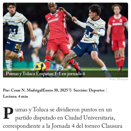
Pumas y Toluca Empatan 1-1 en jornada 4
Foto: Mexsport
Por:
Cesar N. Madrigal
Enero 30, 2025
Sección:
Deportes
Lectura: 4 min
P
umas y Toluca se dividieron puntos en un
partido disputado en Ciudad Universitaria,
correspondiente a la Jornada 4 del torneo Clausura