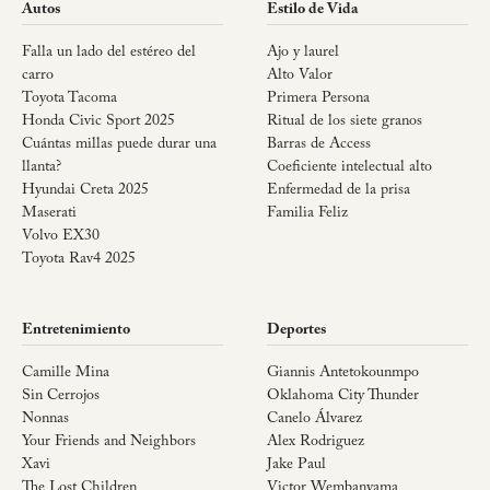
Autos
Estilo de Vida
Falla un lado del estéreo del
Ajo y laurel
carro
Alto Valor
Toyota Tacoma
Primera Persona
Honda Civic Sport 2025
Ritual de los siete granos
Cuántas millas puede durar una
Barras de Access
llanta?
Coeficiente intelectual alto
Hyundai Creta 2025
Enfermedad de la prisa
Maserati
Familia Feliz
Volvo EX30
Toyota Rav4 2025
Entretenimiento
Deportes
Camille Mina
Giannis Antetokounmpo
Sin Cerrojos
Oklahoma City Thunder
Nonnas
Canelo Álvarez
Your Friends and Neighbors
Alex Rodriguez
Xavi
Jake Paul
The Lost Children
Victor Wembanyama