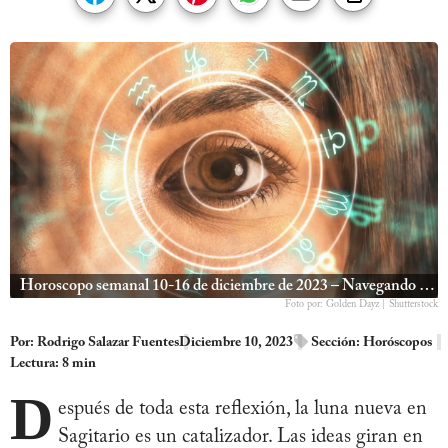
Horoscopo semanal 10-16 de diciembre de 2023 – Navegando la luna nueva y retrógrados
Foto por: Golden Dayz | Shutterstock
Por:
Rodrigo Salazar Fuentes
Diciembre 10, 2023
Sección:
Horóscopos
Lectura: 8 min
D
espués de toda esta reflexión, la luna nueva en
Sagitario es un catalizador. Las ideas giran en