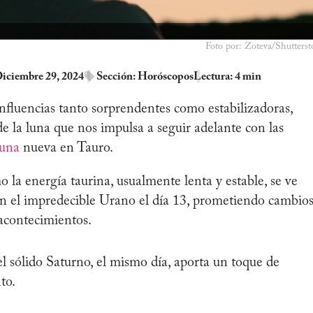
Foto por: Zoteva/Shutterst
Diciembre 29, 2024
Sección:
Horóscopos
Lectura: 4 min
influencias tanto sorprendentes como estabilizadoras,
e la luna que nos impulsa a seguir adelante con las
luna
nueva en Tauro.
 la energía taurina, usualmente lenta y estable, se ve
con el impredecible Urano el día 13, prometiendo cambio
 acontecimientos.
l sólido Saturno, el mismo día, aporta un toque de
to.