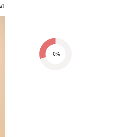
al
0%