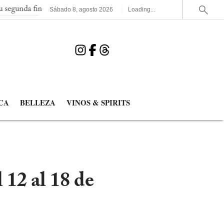
da final consecutiva del Mundial
España elimina a Francia y ju
Sábado
8
,
agosto
2026
Loading...
CA
BELLEZA
VINOS & SPIRITS
12 al 18 de