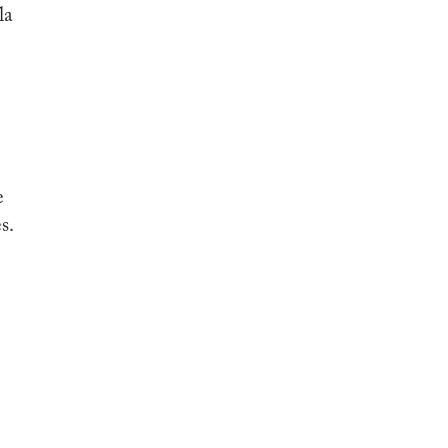
la
e
s.