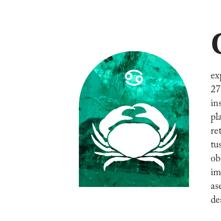
ex
27
in
pl
re
tu
ob
im
as
de