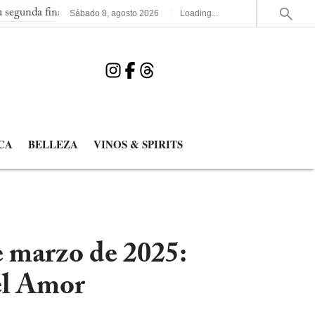
inal consecutiva del Mundial
España elimina a Francia y jugará
Sábado
8
,
agosto
2026
Loading...
CA
BELLEZA
VINOS & SPIRITS
e marzo de 2025:
el Amor