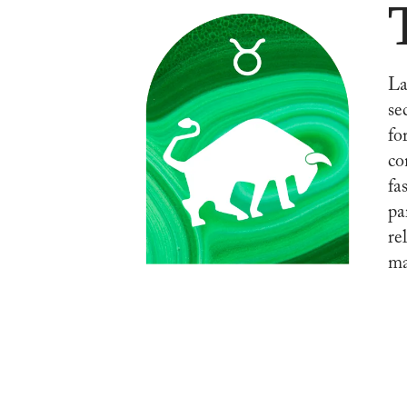
La
se
fo
co
fa
pa
re
ma