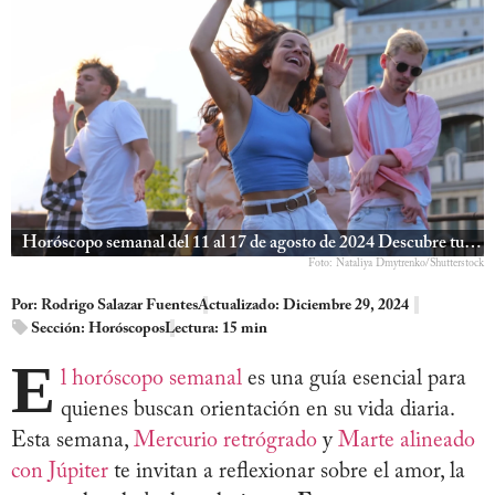
Horóscopo semanal del 11 al 17 de agosto de 2024 Descubre tu destino
Foto: Nataliya Dmytrenko/Shutterstock
Por:
Rodrigo Salazar Fuentes
Actualizado: Diciembre 29, 2024
Sección:
Horóscopos
Lectura: 15 min
E
l horóscopo semanal
es una guía esencial para
quienes buscan orientación en su vida diaria.
Esta semana,
Mercurio retrógrado
y
Marte alineado
con Júpiter
te invitan a reflexionar sobre el amor, la