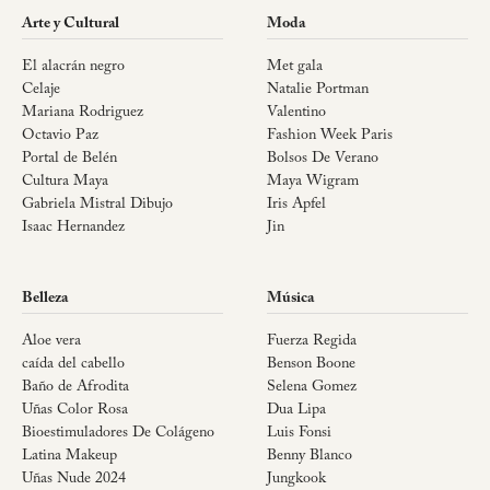
Arte y Cultural
Moda
El alacrán negro
Met gala
Celaje
Natalie Portman
Mariana Rodriguez
Valentino
Octavio Paz
Fashion Week Paris
Portal de Belén
Bolsos De Verano
Cultura Maya
Maya Wigram
Gabriela Mistral Dibujo
Iris Apfel
Isaac Hernandez
Jin
Belleza
Música
Aloe vera
Fuerza Regida
caída del cabello
Benson Boone
Baño de Afrodita
Selena Gomez
Uñas Color Rosa
Dua Lipa
Bioestimuladores De Colágeno
Luis Fonsi
Latina Makeup
Benny Blanco
Uñas Nude 2024
Jungkook