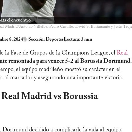
pata el encuentro
eal Madrid/Antonio Villalba, Pedro Castillo, David S. Bustamante y Jesús Troy
bre 8, 2024
Sección:
Deportes
Lectura: 3 min
e la Fase de Grupos de la Champions League, el
Real
nte remontada para vencer 5-2 al Borussia Dortmund.
iempo, el equipo madrileño mostró su carácter en el
a al marcador y asegurando una importante victoria.
 Real Madrid vs Borussia
 Dortmund decidido a complicarle la vida al equipo