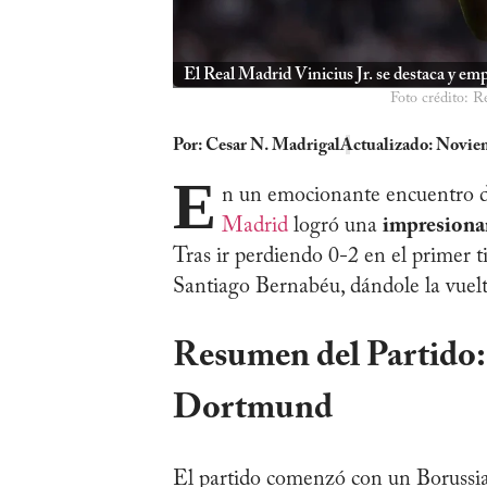
El Real Madrid Vinicius Jr. se destaca y em
Foto crédito: R
Por:
Cesar N. Madrigal
Actualizado: Noviem
E
n un emocionante encuentro d
Madrid
logró una
impresiona
Tras ir perdiendo 0-2 en el primer t
Santiago Bernabéu, dándole la vuelt
Resumen del Partido:
Dortmund
El partido comenzó con un Borussia