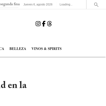
inal consecutiva del Mundial
España elimina a Francia y jugará
Jueves
6
,
agosto
2026
Loading...
CA
BELLEZA
VINOS & SPIRITS
d en la