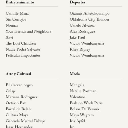
Entretenimiento
Deportes
Camille Mina
Giannis Antetokounmpo
Sin Cerrojos
Oklahoma City Thunder
Nonnas
Canelo Álvarez
Your Friends and Neighbors
Alex Rodriguez
Xavi
Jake Paul
The Lost Children
Victor Wembanyama
Nadie Podrá Salvarte
Rhea Ripley
Películas Impactantes
Victor Wembanyama
Arte y Cultural
Moda
El alacrán negro
Met gala
Celaje
Natalie Portman
Mariana Rodriguez
Valentino
Octavio Paz
Fashion Week Paris
Portal de Belén
Bolsos De Verano
Cultura Maya
Maya Wigram
Gabriela Mistral Dibujo
Iris Apfel
Isaac Hernandez
Jin