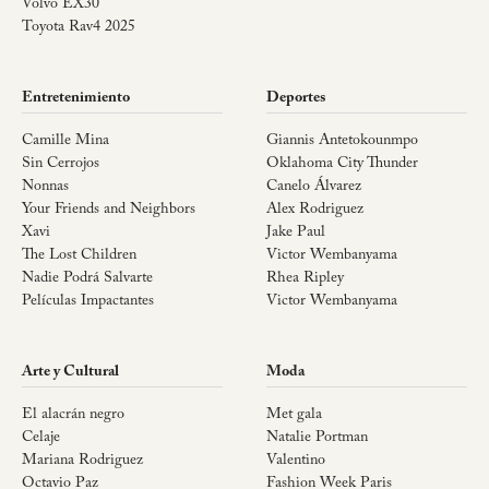
Volvo EX30
Toyota Rav4 2025
Entretenimiento
Deportes
Camille Mina
Giannis Antetokounmpo
Sin Cerrojos
Oklahoma City Thunder
Nonnas
Canelo Álvarez
Your Friends and Neighbors
Alex Rodriguez
Xavi
Jake Paul
The Lost Children
Victor Wembanyama
Nadie Podrá Salvarte
Rhea Ripley
Películas Impactantes
Victor Wembanyama
Arte y Cultural
Moda
El alacrán negro
Met gala
Celaje
Natalie Portman
Mariana Rodriguez
Valentino
Octavio Paz
Fashion Week Paris