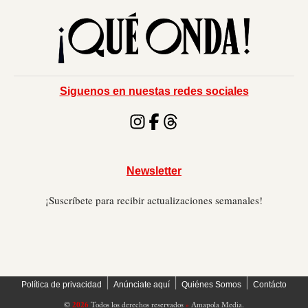
Siguenos en nuestas redes sociales
Newsletter
¡Suscríbete para recibir actualizaciones semanales!
׀
׀
׀
Política de privacidad
Anúnciate aquí
Quiénes Somos
Contácto
©
2026
Todos los derechos reservados
»
Amapola Media.