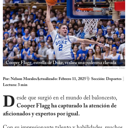
Cooper Flagg, estrella de Duke, realiza una poderosa clavada
Foto cortesía: Duke
Por:
Nelson Morales
Actualizado: Febrero 11, 2025
Sección:
Deportes
Lectura: 3 min
D
esde que surgió en el mundo del baloncesto,
Cooper Flagg ha capturado la atención de
aficionados y expertos por igual.
Con su impresionante talento y habilidades, muchos