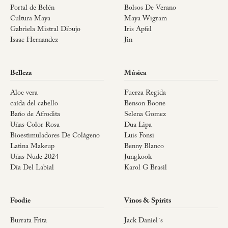
Portal de Belén
Bolsos De Verano
Cultura Maya
Maya Wigram
Gabriela Mistral Dibujo
Iris Apfel
Isaac Hernandez
Jin
Belleza
Música
Aloe vera
Fuerza Regida
caída del cabello
Benson Boone
Baño de Afrodita
Selena Gomez
Uñas Color Rosa
Dua Lipa
Bioestimuladores De Colágeno
Luis Fonsi
Latina Makeup
Benny Blanco
Uñas Nude 2024
Jungkook
Día Del Labial
Karol G Brasil
Foodie
Vinos & Spirits
Burrata Frita
Jack Daniel´s