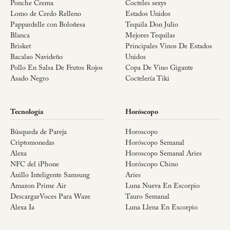
Ponche Crema
Cocteles sexys
Lomo de Cerdo Relleno
Estados Unidos
Pappardelle con Boloñesa
Tequila Don Julio
Blanca
Mejores Tequilas
Brisket
Principales Vinos De Estados
Bacalao Navideño
Unidos
Pollo En Salsa De Frutos Rojos
Copa De Vino Gigante
Asado Negro
Coctelería Tiki
Tecnología
Horóscopo
Búsqueda de Pareja
Horoscopo
Criptomonedas
Horóscopo Semanal
Alexa
Horoscopo Semanal Aries
NFC del iPhone
Horóscopo Chino
Anillo Inteligente Samsung
Aries
Amazon Prime Air
Luna Nueva En Escorpio
DescargarVoces Para Waze
Tauro Semanal
Alexa Ia
Luna Llena En Escorpio