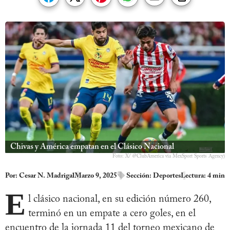
Chivas y América empatan en el Clásico Nacional
Foto: X/ @ClubAmerica via MexSport Sports Agency)
Por:
Cesar N. Madrigal
Marzo 9, 2025
Sección:
Deportes
Lectura: 4 min
E
l clásico nacional, en su edición número 260,
terminó en un empate a cero goles, en el
encuentro de la jornada 11 del torneo mexicano de