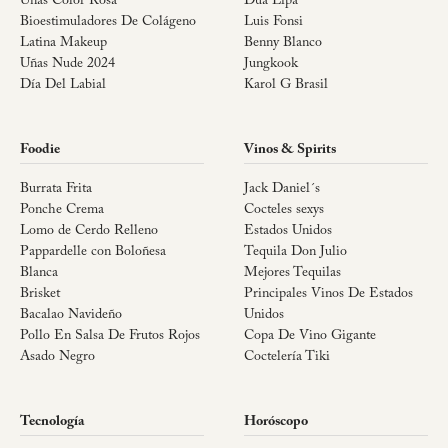
Uñas Color Rosa
Dua Lipa
Bioestimuladores De Colágeno
Luis Fonsi
Latina Makeup
Benny Blanco
Uñas Nude 2024
Jungkook
Día Del Labial
Karol G Brasil
Foodie
Vinos & Spirits
Burrata Frita
Jack Daniel´s
Ponche Crema
Cocteles sexys
Lomo de Cerdo Relleno
Estados Unidos
Pappardelle con Boloñesa
Tequila Don Julio
Blanca
Mejores Tequilas
Brisket
Principales Vinos De Estados
Bacalao Navideño
Unidos
Pollo En Salsa De Frutos Rojos
Copa De Vino Gigante
Asado Negro
Coctelería Tiki
Tecnología
Horóscopo