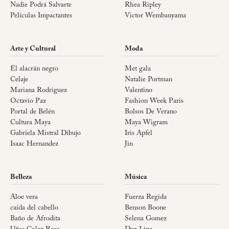
Nadie Podrá Salvarte
Rhea Ripley
Películas Impactantes
Victor Wembanyama
Arte y Cultural
Moda
El alacrán negro
Met gala
Celaje
Natalie Portman
Mariana Rodriguez
Valentino
Octavio Paz
Fashion Week Paris
Portal de Belén
Bolsos De Verano
Cultura Maya
Maya Wigram
Gabriela Mistral Dibujo
Iris Apfel
Isaac Hernandez
Jin
Belleza
Música
Aloe vera
Fuerza Regida
caída del cabello
Benson Boone
Baño de Afrodita
Selena Gomez