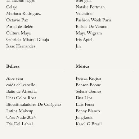
El alacrán negro
Met gala
Celaje
Natalie Portman
Mariana Rodriguez
Valentino
Octavio Paz
Fashion Week Paris
Portal de Belén
Bolsos De Verano
Cultura Maya
Maya Wigram
Gabriela Mistral Dibujo
Iris Apfel
Isaac Hernandez
Jin
Belleza
Música
Aloe vera
Fuerza Regida
caída del cabello
Benson Boone
Baño de Afrodita
Selena Gomez
Uñas Color Rosa
Dua Lipa
Bioestimuladores De Colágeno
Luis Fonsi
Latina Makeup
Benny Blanco
Uñas Nude 2024
Jungkook
Día Del Labial
Karol G Brasil