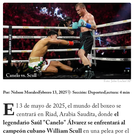
Canelo vs. Scull
Foto: John Locher/AP
Por:
Nelson Morales
Febrero 13, 2025
Sección:
Deportes
Lectura: 4 min
E
l 3 de mayo de 2025, el mundo del boxeo se
centrará en Riad, Arabia Saudita, donde
el
legendario Saúl "Canelo" Álvarez se enfrentará al
campeón cubano William Scull
en una pelea por el