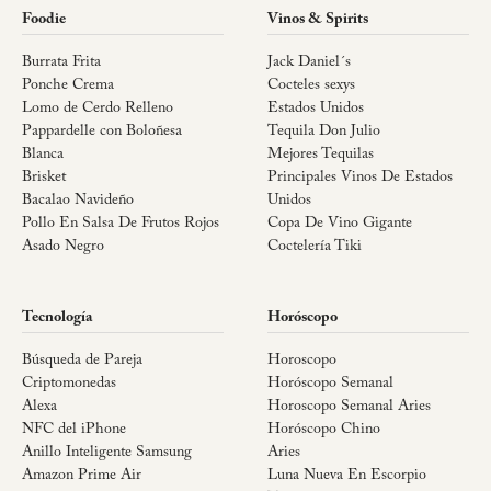
Foodie
Vinos & Spirits
Burrata Frita
Jack Daniel´s
Ponche Crema
Cocteles sexys
Lomo de Cerdo Relleno
Estados Unidos
Pappardelle con Boloñesa
Tequila Don Julio
Blanca
Mejores Tequilas
Brisket
Principales Vinos De Estados
Bacalao Navideño
Unidos
Pollo En Salsa De Frutos Rojos
Copa De Vino Gigante
Asado Negro
Coctelería Tiki
Tecnología
Horóscopo
Búsqueda de Pareja
Horoscopo
Criptomonedas
Horóscopo Semanal
Alexa
Horoscopo Semanal Aries
NFC del iPhone
Horóscopo Chino
Anillo Inteligente Samsung
Aries
Amazon Prime Air
Luna Nueva En Escorpio