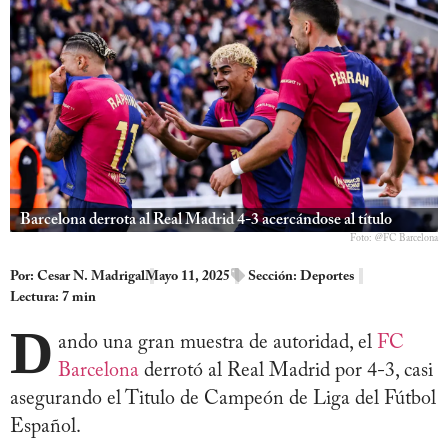
Barcelona derrota al Real Madrid 4-3 acercándose al título
Foto: @FC Barcelona
Por:
Cesar N. Madrigal
Mayo 11, 2025
Sección:
Deportes
Lectura: 7 min
D
ando una gran muestra de autoridad, el
FC
Barcelona
derrotó al Real Madrid por 4-3, casi
asegurando el Titulo de Campeón de Liga del Fútbol
Español.