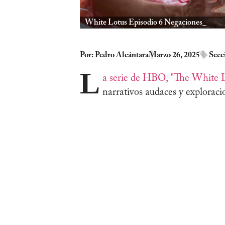
White Lotus Episodio 6 Negaciones_
Por:
Pedro Alcántara
Marzo 26, 2025
Secc
L
a serie de HBO, "The White 
narrativos audaces y explorac