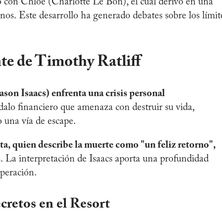
o con Chloe (Charlotte Le Bon), el cual derivó en una
nos. Este desarrollo ha generado debates sobre los límit
e de Timothy Ratliff​
ason Isaacs) enfrenta una crisis personal
alo financiero que amenaza con destruir su vida,
 una vía de escape.
a, quien describe la muerte como "un feliz retorno",
s. La interpretación de Isaacs aporta una profundidad
eración. ​
retos en el Resort​