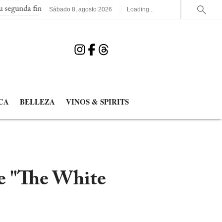
final consecutiva del Mundial
España elimina a Francia y jugar
Sábado
8
,
agosto
2026
Loading...
CA
BELLEZA
VINOS & SPIRITS
de "The White