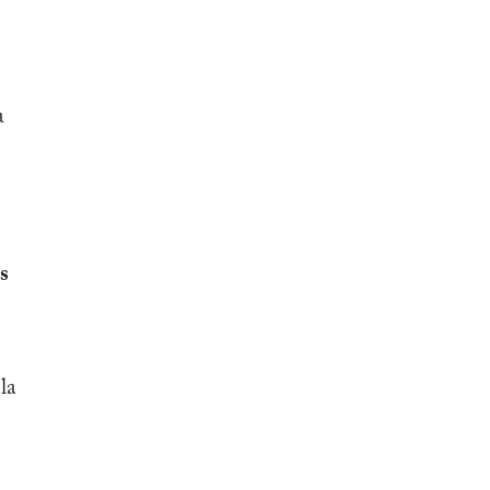
a
s
la