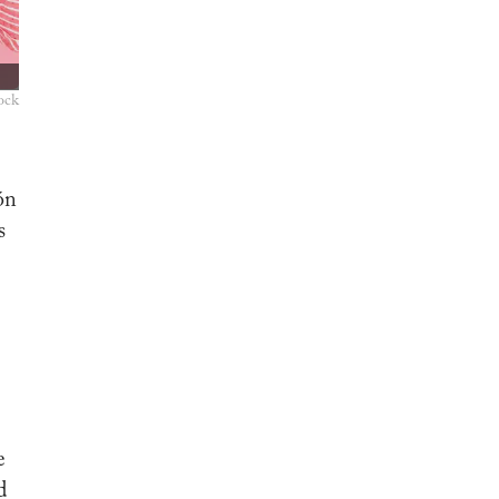
ock
ón
s
e
d