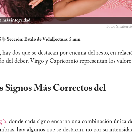
on más integridad
Foto: Shutterst
5
Sección:
Estilo de Vida
Lectura: 5 min
, hay dos que se destacan por encima del resto, en relaci
ido del deber. Virgo y Capricornio representan los valore
os Signos Más Correctos del
gía
, donde cada signo encarna una combinación única d
sombras, hay algunos que se destacan, no por su intensida