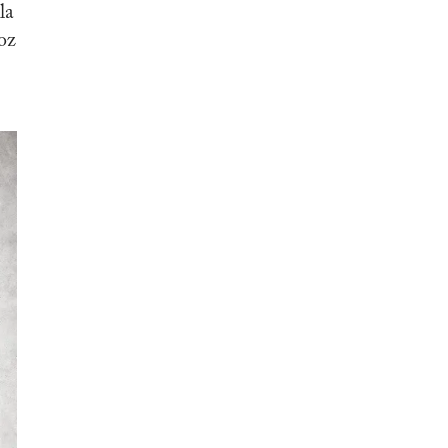
la
voz