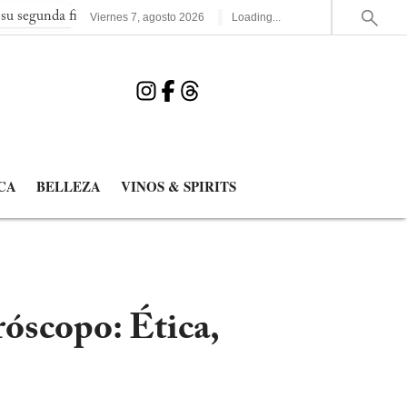
final consecutiva del Mundial
España elimina a Francia y jugar
Viernes
7
,
agosto
2026
Loading...
CA
BELLEZA
VINOS & SPIRITS
óscopo: Ética,