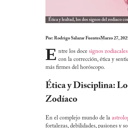
Ética y lealtad, los dos signos del zodiaco c
Por:
Rodrigo Salazar Fuentes
Marzo 27, 202
E
ntre los doce
signos zodiacales
con la corrección, ética y sent
más firmes del horóscopo.
Ética y Disciplina: L
Zodíaco
En el complejo mundo de la
astrolo
fortalezas, debilidades, pasiones y 