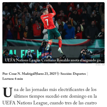
UEFA Nations League Cristiano Ronaldo anota el segundo gol al minuto 72
Foto: AS
Por:
Cesar N. Madrigal
Marzo 23, 2025
Sección:
Deportes
Lectura: 6 min
U
na de las jornadas más electrificantes de los
últimos tiempos sucedió este domingo en la
UEFA Nations League, cuando tres de las cuatro