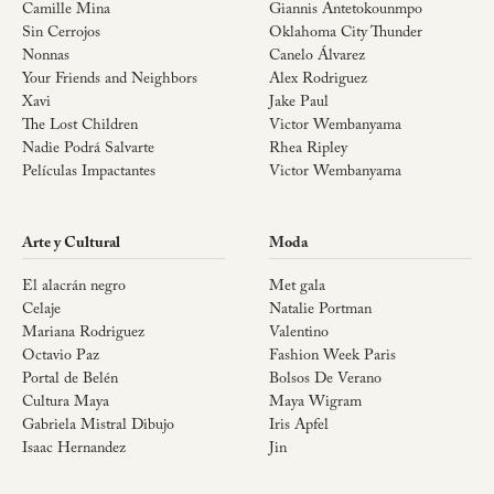
Camille Mina
Giannis Antetokounmpo
Sin Cerrojos
Oklahoma City Thunder
Nonnas
Canelo Álvarez
Your Friends and Neighbors
Alex Rodriguez
Xavi
Jake Paul
The Lost Children
Victor Wembanyama
Nadie Podrá Salvarte
Rhea Ripley
Películas Impactantes
Victor Wembanyama
Arte y Cultural
Moda
El alacrán negro
Met gala
Celaje
Natalie Portman
Mariana Rodriguez
Valentino
Octavio Paz
Fashion Week Paris
Portal de Belén
Bolsos De Verano
Cultura Maya
Maya Wigram
Gabriela Mistral Dibujo
Iris Apfel
Isaac Hernandez
Jin