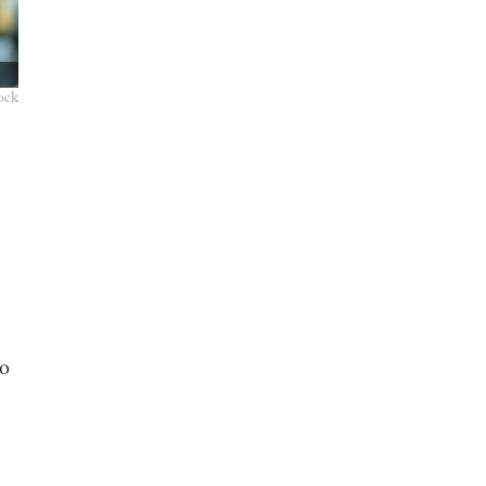
ock
do