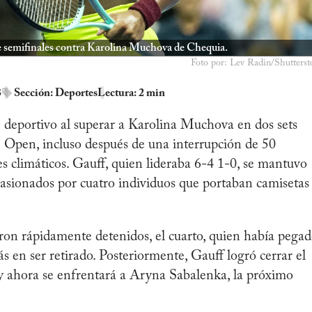
 de semifinales contra Karolina Muchova de Chequia.
Foto por: Lev Radin/Shutterst
3
Sección:
Deportes
Lectura: 2 min
 deportivo al superar a Karolina Muchova en dos sets
S Open, incluso después de una interrupción de 50
 climáticos. Gauff, quien lideraba 6-4 1-0, se mantuvo
ocasionados por cuatro individuos que portaban camisetas
eron rápidamente detenidos, el cuarto, quien había pega
más en ser retirado. Posteriormente, Gauff logró cerrar el
 y ahora se enfrentará a Aryna Sabalenka, la próximo