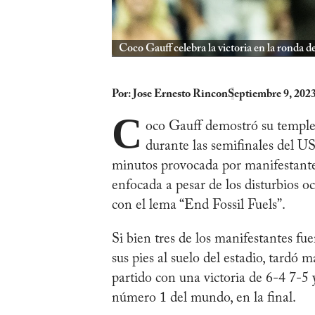
Coco Gauff celebra la victoria en la ronda
Por:
Jose Ernesto Rincon
Septiembre 9, 202
C
oco Gauff demostró su temple
durante las semifinales del U
minutos provocada por manifestantes
enfocada a pesar de los disturbios 
con el lema “End Fossil Fuels”.
Si bien tres de los manifestantes fu
sus pies al suelo del estadio, tardó 
partido con una victoria de 6-4 7-5
número 1 del mundo, en la final.