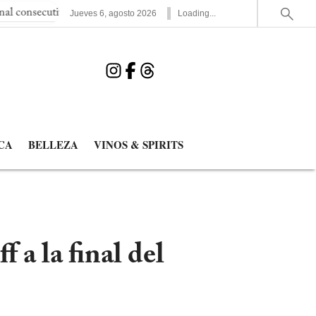
Mundial
España elimina a Francia y jugará la segunda final de 
Jueves
6
,
agosto
2026
Loading...
CA
BELLEZA
VINOS & SPIRITS
 a la final del