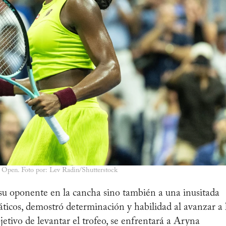
S Open. Foto por: Lev Radin/Shutterstock
su oponente en la cancha sino también a una inusitada
áticos, demostró determinación y habilidad al avanzar a 
etivo de levantar el trofeo, se enfrentará a Aryna