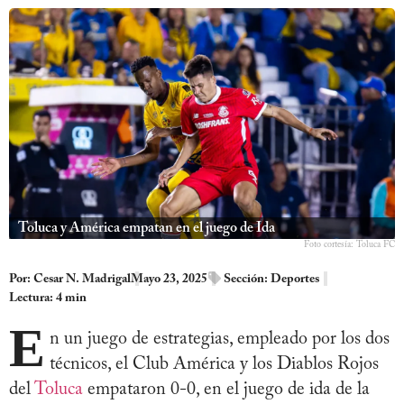
Toluca y América empatan en el juego de Ida
Foto cortesía: Toluca FC
Por:
Cesar N. Madrigal
Mayo 23, 2025
Sección:
Deportes
Lectura: 4 min
E
n un juego de estrategias, empleado por los dos
técnicos, el Club América y los Diablos Rojos
del
Toluca
empataron 0-0, en el juego de ida de la