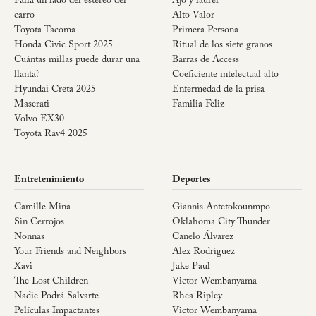
Falla un lado del estéreo del
Ajo y laurel
carro
Alto Valor
Toyota Tacoma
Primera Persona
Honda Civic Sport 2025
Ritual de los siete granos
Cuántas millas puede durar una
Barras de Access
llanta?
Coeficiente intelectual alto
Hyundai Creta 2025
Enfermedad de la prisa
Maserati
Familia Feliz
Volvo EX30
Toyota Rav4 2025
Entretenimiento
Deportes
Camille Mina
Giannis Antetokounmpo
Sin Cerrojos
Oklahoma City Thunder
Nonnas
Canelo Álvarez
Your Friends and Neighbors
Alex Rodriguez
Xavi
Jake Paul
The Lost Children
Victor Wembanyama
Nadie Podrá Salvarte
Rhea Ripley
Películas Impactantes
Victor Wembanyama