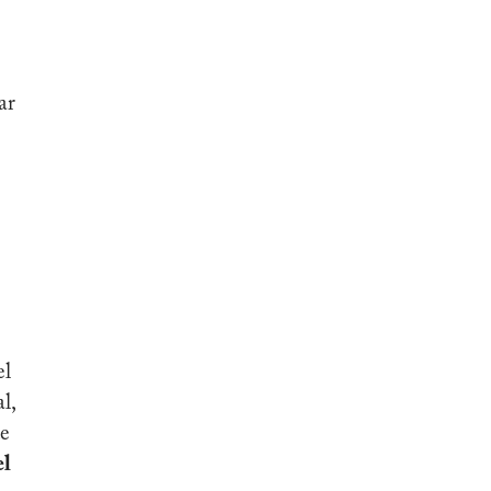
ar
el
l,
de
el