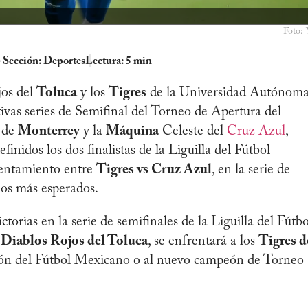
Foto:
Sección:
Deportes
Lectura: 5 min
jos del
Toluca
y los
Tigres
de la Universidad Autónom
ivas series de Semifinal del Torneo de Apertura del
 de
Monterrey
y la
Máquina
Celeste del
Cruz Azul
,
inidos los dos finalistas de la Liguilla del Fútbol
rentamiento entre
Tigres vs Cruz Azul
, en la serie de
los más esperados.
torias en la serie de semifinales de la Liguilla del Fútbo
s
Diablos Rojos del Toluca
, se enfrentará a los
Tigres d
peón del Fútbol Mexicano o al nuevo campeón de Torneo