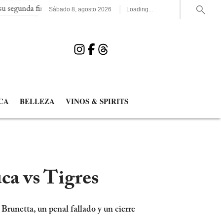
 final consecutiva del Mundial
España elimina a Francia y juga
Sábado
8
,
agosto
2026
Loading...
CA
BELLEZA
VINOS & SPIRITS
ca vs Tigres
Brunetta, un penal fallado y un cierre