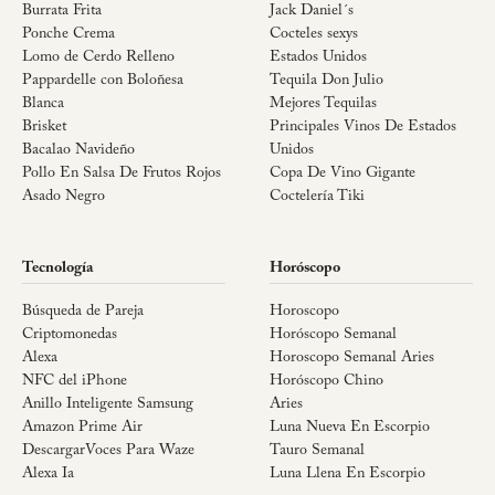
Burrata Frita
Jack Daniel´s
Ponche Crema
Cocteles sexys
Lomo de Cerdo Relleno
Estados Unidos
Pappardelle con Boloñesa
Tequila Don Julio
Blanca
Mejores Tequilas
Brisket
Principales Vinos De Estados
Bacalao Navideño
Unidos
Pollo En Salsa De Frutos Rojos
Copa De Vino Gigante
Asado Negro
Coctelería Tiki
Tecnología
Horóscopo
Búsqueda de Pareja
Horoscopo
Criptomonedas
Horóscopo Semanal
Alexa
Horoscopo Semanal Aries
NFC del iPhone
Horóscopo Chino
Anillo Inteligente Samsung
Aries
Amazon Prime Air
Luna Nueva En Escorpio
DescargarVoces Para Waze
Tauro Semanal
Alexa Ia
Luna Llena En Escorpio