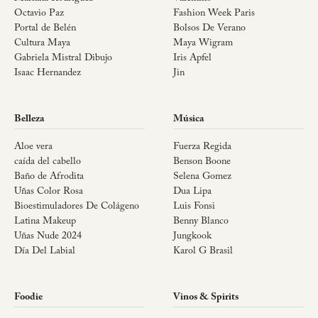
Octavio Paz
Fashion Week Paris
Portal de Belén
Bolsos De Verano
Cultura Maya
Maya Wigram
Gabriela Mistral Dibujo
Iris Apfel
Isaac Hernandez
Jin
Belleza
Música
Aloe vera
Fuerza Regida
caída del cabello
Benson Boone
Baño de Afrodita
Selena Gomez
Uñas Color Rosa
Dua Lipa
Bioestimuladores De Colágeno
Luis Fonsi
Latina Makeup
Benny Blanco
Uñas Nude 2024
Jungkook
Día Del Labial
Karol G Brasil
Foodie
Vinos & Spirits