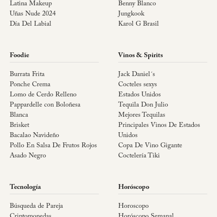
Latina Makeup
Benny Blanco
Uñas Nude 2024
Jungkook
Día Del Labial
Karol G Brasil
Foodie
Vinos & Spirits
Burrata Frita
Jack Daniel´s
Ponche Crema
Cocteles sexys
Lomo de Cerdo Relleno
Estados Unidos
Pappardelle con Boloñesa
Tequila Don Julio
Blanca
Mejores Tequilas
Brisket
Principales Vinos De Estados
Bacalao Navideño
Unidos
Pollo En Salsa De Frutos Rojos
Copa De Vino Gigante
Asado Negro
Coctelería Tiki
Tecnología
Horóscopo
Búsqueda de Pareja
Horoscopo
Criptomonedas
Horóscopo Semanal