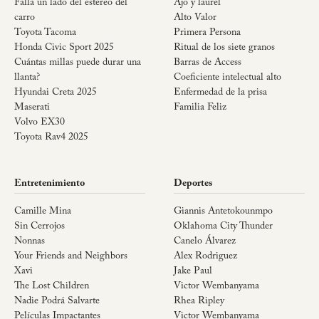
Falla un lado del estéreo del
Ajo y laurel
carro
Alto Valor
Toyota Tacoma
Primera Persona
Honda Civic Sport 2025
Ritual de los siete granos
Cuántas millas puede durar una
Barras de Access
llanta?
Coeficiente intelectual alto
Hyundai Creta 2025
Enfermedad de la prisa
Maserati
Familia Feliz
Volvo EX30
Toyota Rav4 2025
Entretenimiento
Deportes
Camille Mina
Giannis Antetokounmpo
Sin Cerrojos
Oklahoma City Thunder
Nonnas
Canelo Álvarez
Your Friends and Neighbors
Alex Rodriguez
Xavi
Jake Paul
The Lost Children
Victor Wembanyama
Nadie Podrá Salvarte
Rhea Ripley
Películas Impactantes
Victor Wembanyama