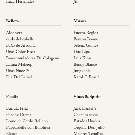
Isaac Hernandez
Jin
Belleza
Música
Aloe vera
Fuerza Regida
caída del cabello
Benson Boone
Baño de Afrodita
Selena Gomez
Uñas Color Rosa
Dua Lipa
Bioestimuladores De Colágeno
Luis Fonsi
Latina Makeup
Benny Blanco
Uñas Nude 2024
Jungkook
Día Del Labial
Karol G Brasil
Foodie
Vinos & Spirits
Burrata Frita
Jack Daniel´s
Ponche Crema
Cocteles sexys
Lomo de Cerdo Relleno
Estados Unidos
Pappardelle con Boloñesa
Tequila Don Julio
Blanca
Mejores Tequilas