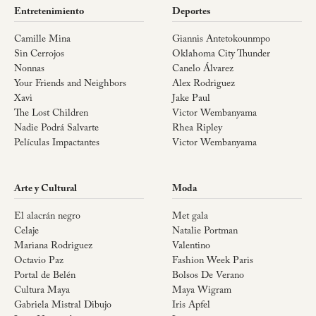
Entretenimiento
Deportes
Camille Mina
Giannis Antetokounmpo
Sin Cerrojos
Oklahoma City Thunder
Nonnas
Canelo Álvarez
Your Friends and Neighbors
Alex Rodriguez
Xavi
Jake Paul
The Lost Children
Victor Wembanyama
Nadie Podrá Salvarte
Rhea Ripley
Películas Impactantes
Victor Wembanyama
Arte y Cultural
Moda
El alacrán negro
Met gala
Celaje
Natalie Portman
Mariana Rodriguez
Valentino
Octavio Paz
Fashion Week Paris
Portal de Belén
Bolsos De Verano
Cultura Maya
Maya Wigram
Gabriela Mistral Dibujo
Iris Apfel