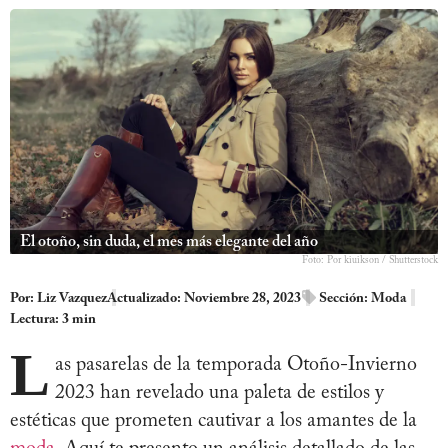
El otoño, sin duda, el mes más elegante del año
Foto: Por kiuikson / Shutterstock
Por:
Liz Vazquez
Actualizado: Noviembre 28, 2023
Sección:
Moda
Lectura: 3 min
L
as pasarelas de la temporada Otoño-Invierno
2023 han revelado una paleta de estilos y
estéticas que prometen cautivar a los amantes de la