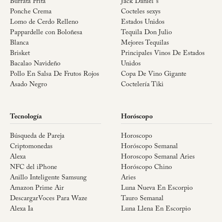
Burrata Frita
Jack Daniel´s
Ponche Crema
Cocteles sexys
Lomo de Cerdo Relleno
Estados Unidos
Pappardelle con Boloñesa
Tequila Don Julio
Blanca
Mejores Tequilas
Brisket
Principales Vinos De Estados
Bacalao Navideño
Unidos
Pollo En Salsa De Frutos Rojos
Copa De Vino Gigante
Asado Negro
Coctelería Tiki
Tecnología
Horóscopo
Búsqueda de Pareja
Horoscopo
Criptomonedas
Horóscopo Semanal
Alexa
Horoscopo Semanal Aries
NFC del iPhone
Horóscopo Chino
Anillo Inteligente Samsung
Aries
Amazon Prime Air
Luna Nueva En Escorpio
DescargarVoces Para Waze
Tauro Semanal
Alexa Ia
Luna Llena En Escorpio