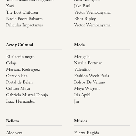
Your Friends and Neighbors
Alex Rodriguez
Xavi
Jake Paul
The Lost Children
Victor Wembanyama
Nadie Podrá Salvarte
Rhea Ripley
Películas Impactantes
Victor Wembanyama
Arte y Cultural
Moda
El alacrán negro
Met gala
Celaje
Natalie Portman
Mariana Rodriguez
Valentino
Octavio Paz
Fashion Week Paris
Portal de Belén
Bolsos De Verano
Cultura Maya
Maya Wigram
Gabriela Mistral Dibujo
Iris Apfel
Isaac Hernandez
Jin
Belleza
Música
Aloe vera
Fuerza Regida