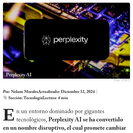
Perplexity AI
Foto: CNET
Por:
Nelson Morales
Actualizado: Diciembre 12, 2024
Sección:
Tecnología
Lectura: 4 min
E
n un entorno dominado por gigantes
tecnológicos,
Perplexity AI se ha convertido
en un nombre disruptivo, el cual promete cambiar