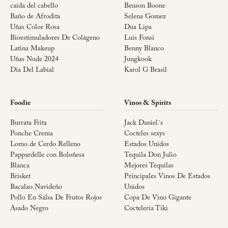
caída del cabello
Benson Boone
Baño de Afrodita
Selena Gomez
Uñas Color Rosa
Dua Lipa
Bioestimuladores De Colágeno
Luis Fonsi
Latina Makeup
Benny Blanco
Uñas Nude 2024
Jungkook
Día Del Labial
Karol G Brasil
Foodie
Vinos & Spirits
Burrata Frita
Jack Daniel´s
Ponche Crema
Cocteles sexys
Lomo de Cerdo Relleno
Estados Unidos
Pappardelle con Boloñesa
Tequila Don Julio
Blanca
Mejores Tequilas
Brisket
Principales Vinos De Estados
Bacalao Navideño
Unidos
Pollo En Salsa De Frutos Rojos
Copa De Vino Gigante
Asado Negro
Coctelería Tiki