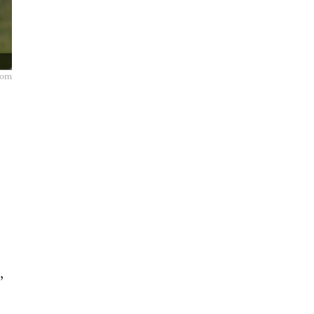
com
,