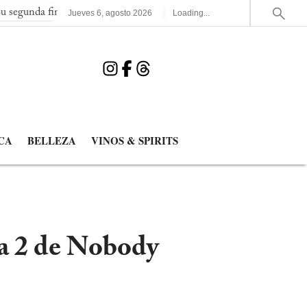
l consecutiva del Mundial
España elimina a Francia y jugará la
Jueves
6
,
agosto
2026
Loading...
CA
BELLEZA
VINOS & SPIRITS
a 2 de Nobody