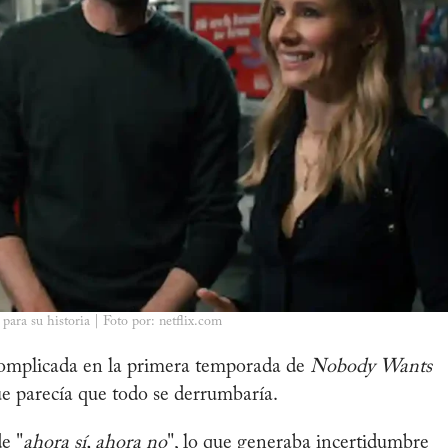
para su historia | Foto por: netflix.com
complicada en la primera temporada de
Nobody Wants
e parecía que todo se derrumbaría.
e "
ahora sí, ahora no
", lo que generaba incertidumbre