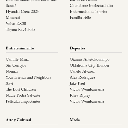
Cuántas millas puede durar una
Barras de Access
llanta?
Coeficiente intelectual alto
Hyundai Creta 2025
Enfermedad de la prisa
Maserati
Familia Feliz
Volvo EX30
Toyota Rav4 2025
Entretenimiento
Deportes
Camille Mina
Giannis Antetokounmpo
Sin Cerrojos
Oklahoma City Thunder
Nonnas
Canelo Álvarez
Your Friends and Neighbors
Alex Rodriguez
Xavi
Jake Paul
The Lost Children
Victor Wembanyama
Nadie Podrá Salvarte
Rhea Ripley
Películas Impactantes
Victor Wembanyama
Arte y Cultural
Moda