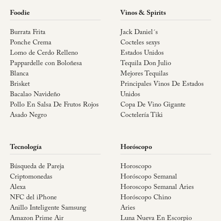
Foodie
Vinos & Spirits
Burrata Frita
Jack Daniel´s
Ponche Crema
Cocteles sexys
Lomo de Cerdo Relleno
Estados Unidos
Pappardelle con Boloñesa
Tequila Don Julio
Blanca
Mejores Tequilas
Brisket
Principales Vinos De Estados
Bacalao Navideño
Unidos
Pollo En Salsa De Frutos Rojos
Copa De Vino Gigante
Asado Negro
Coctelería Tiki
Tecnología
Horóscopo
Búsqueda de Pareja
Horoscopo
Criptomonedas
Horóscopo Semanal
Alexa
Horoscopo Semanal Aries
NFC del iPhone
Horóscopo Chino
Anillo Inteligente Samsung
Aries
Amazon Prime Air
Luna Nueva En Escorpio