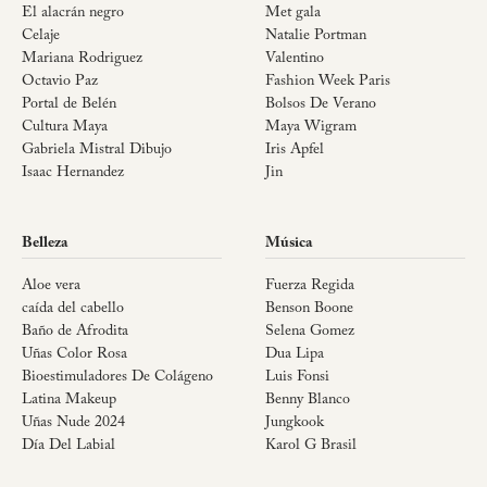
El alacrán negro
Met gala
Celaje
Natalie Portman
Mariana Rodriguez
Valentino
Octavio Paz
Fashion Week Paris
Portal de Belén
Bolsos De Verano
Cultura Maya
Maya Wigram
Gabriela Mistral Dibujo
Iris Apfel
Isaac Hernandez
Jin
Belleza
Música
Aloe vera
Fuerza Regida
caída del cabello
Benson Boone
Baño de Afrodita
Selena Gomez
Uñas Color Rosa
Dua Lipa
Bioestimuladores De Colágeno
Luis Fonsi
Latina Makeup
Benny Blanco
Uñas Nude 2024
Jungkook
Día Del Labial
Karol G Brasil