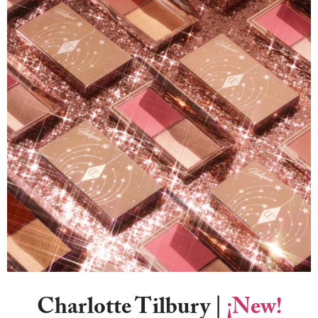
Charlotte Tilbury
|
¡New!