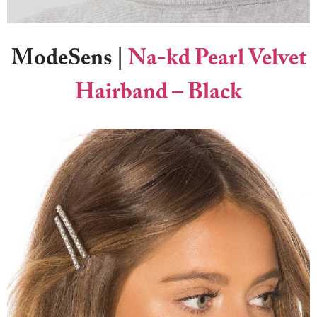
ModeSens
|
Na-kd Pearl Velvet
Hairband – Black