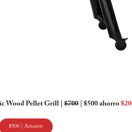
ic Wood Pellet Grill
|
$700
| $500 ahorro
$20
$500 | Amazon