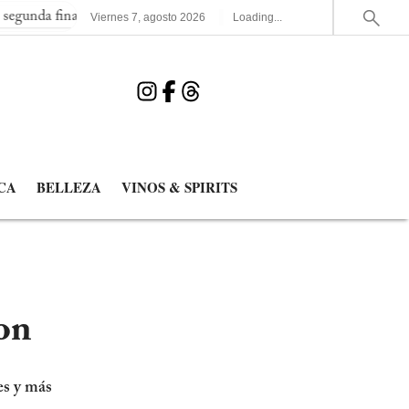
nal consecutiva del Mundial
España elimina a Francia y jugará l
Viernes
7
,
agosto
2026
Loading...
CA
BELLEZA
VINOS & SPIRITS
on
es y más