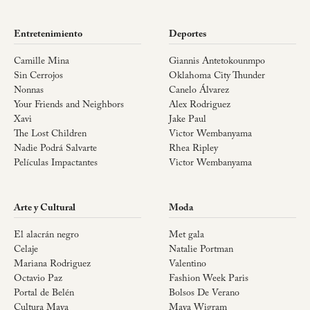
Entretenimiento
Deportes
Camille Mina
Giannis Antetokounmpo
Sin Cerrojos
Oklahoma City Thunder
Nonnas
Canelo Álvarez
Your Friends and Neighbors
Alex Rodriguez
Xavi
Jake Paul
The Lost Children
Victor Wembanyama
Nadie Podrá Salvarte
Rhea Ripley
Películas Impactantes
Victor Wembanyama
Arte y Cultural
Moda
El alacrán negro
Met gala
Celaje
Natalie Portman
Mariana Rodriguez
Valentino
Octavio Paz
Fashion Week Paris
Portal de Belén
Bolsos De Verano
Cultura Maya
Maya Wigram