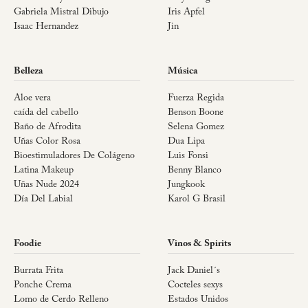
Gabriela Mistral Dibujo
Iris Apfel
Isaac Hernandez
Jin
Belleza
Música
Aloe vera
Fuerza Regida
caída del cabello
Benson Boone
Baño de Afrodita
Selena Gomez
Uñas Color Rosa
Dua Lipa
Bioestimuladores De Colágeno
Luis Fonsi
Latina Makeup
Benny Blanco
Uñas Nude 2024
Jungkook
Día Del Labial
Karol G Brasil
Foodie
Vinos & Spirits
Burrata Frita
Jack Daniel´s
Ponche Crema
Cocteles sexys
Lomo de Cerdo Relleno
Estados Unidos