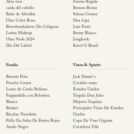
Aloe vera
Fuerza Regida
caída del cabello
Benson Boone
Baño de Afrodita
Selena Gomez
Uñas Color Rosa
Dua Lipa
Bioestimuladores De Colágeno
Luis Fonsi
Latina Makeup
Benny Blanco
Uñas Nude 2024
Jungkook
Día Del Labial
Karol G Brasil
Foodie
Vinos & Spirits
Burrata Frita
Jack Daniel´s
Ponche Crema
Cocteles sexys
Lomo de Cerdo Relleno
Estados Unidos
Pappardelle con Boloñesa
Tequila Don Julio
Blanca
Mejores Tequilas
Brisket
Principales Vinos De Estados
Bacalao Navideño
Unidos
Pollo En Salsa De Frutos Rojos
Copa De Vino Gigante
Asado Negro
Coctelería Tiki