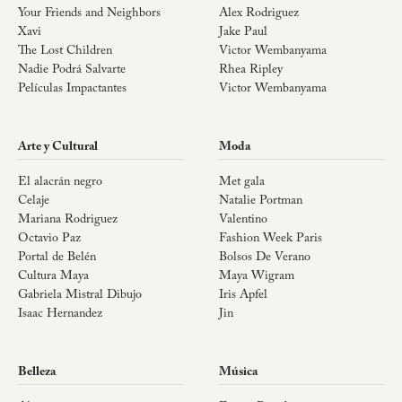
Your Friends and Neighbors
Alex Rodriguez
Xavi
Jake Paul
The Lost Children
Victor Wembanyama
Nadie Podrá Salvarte
Rhea Ripley
Películas Impactantes
Victor Wembanyama
Arte y Cultural
Moda
El alacrán negro
Met gala
Celaje
Natalie Portman
Mariana Rodriguez
Valentino
Octavio Paz
Fashion Week Paris
Portal de Belén
Bolsos De Verano
Cultura Maya
Maya Wigram
Gabriela Mistral Dibujo
Iris Apfel
Isaac Hernandez
Jin
Belleza
Música