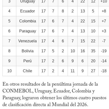
3
Uruguay
17
7
6
4
22
12
+10
4
Ecuador
17
7
8
2
13
5
+8
5
Colombia
17
6
7
4
22
15
+7
6
Paraguay
17
6
7
4
13
10
+3
7
Venezuela
17
4
6
7
15
22
-7
8
Bolivia
17
5
2
10
16
35
-19
9
Perú
17
2
6
9
6
20
-14
10
Chile
17
2
4
11
9
27
-18
En otros resultados de la penúltima jornada de la
CONMEBOL, Uruguay, Ecuador, Colombia y
Paraguay, lograron obtener los últimos cuatro puestos
de clasificación directa al Mundial del 2026.