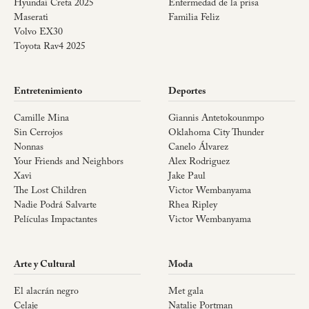
Hyundai Creta 2025
Enfermedad de la prisa
Maserati
Familia Feliz
Volvo EX30
Toyota Rav4 2025
Entretenimiento
Deportes
Camille Mina
Giannis Antetokounmpo
Sin Cerrojos
Oklahoma City Thunder
Nonnas
Canelo Álvarez
Your Friends and Neighbors
Alex Rodriguez
Xavi
Jake Paul
The Lost Children
Victor Wembanyama
Nadie Podrá Salvarte
Rhea Ripley
Películas Impactantes
Victor Wembanyama
Arte y Cultural
Moda
El alacrán negro
Met gala
Celaje
Natalie Portman