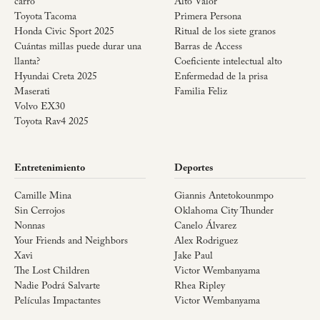
carro
Alto Valor
Toyota Tacoma
Primera Persona
Honda Civic Sport 2025
Ritual de los siete granos
Cuántas millas puede durar una
Barras de Access
llanta?
Coeficiente intelectual alto
Hyundai Creta 2025
Enfermedad de la prisa
Maserati
Familia Feliz
Volvo EX30
Toyota Rav4 2025
Entretenimiento
Deportes
Camille Mina
Giannis Antetokounmpo
Sin Cerrojos
Oklahoma City Thunder
Nonnas
Canelo Álvarez
Your Friends and Neighbors
Alex Rodriguez
Xavi
Jake Paul
The Lost Children
Victor Wembanyama
Nadie Podrá Salvarte
Rhea Ripley
Películas Impactantes
Victor Wembanyama