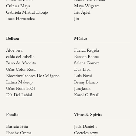
Portal de Belén
Bolsos De Verano
Cultura Maya
Maya Wigram
Gabriela Mistral Dibujo
Iris Apfel
Isaac Hernandez
Jin
Belleza
Música
Aloe vera
Fuerza Regida
caída del cabello
Benson Boone
Baño de Afrodita
Selena Gomez
Uñas Color Rosa
Dua Lipa
Bioestimuladores De Colágeno
Luis Fonsi
Latina Makeup
Benny Blanco
Uñas Nude 2024
Jungkook
Día Del Labial
Karol G Brasil
Foodie
Vinos & Spirits
Burrata Frita
Jack Daniel´s
Ponche Crema
Cocteles sexys