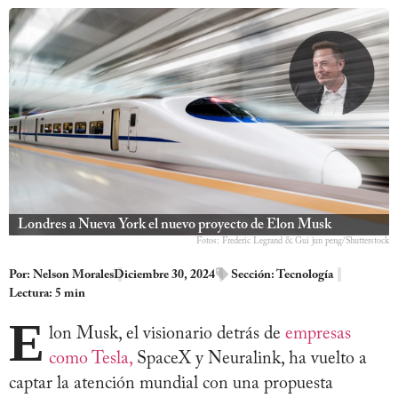
Londres a Nueva York el nuevo proyecto de Elon Musk
Fotos: Frederic Legrand & Gui jun peng/Shutterstock
Por:
Nelson Morales
Diciembre 30, 2024
Sección:
Tecnología
Lectura: 5 min
E
lon Musk, el visionario detrás de
empresas
como Tesla,
SpaceX y Neuralink, ha vuelto a
captar la atención mundial con una propuesta